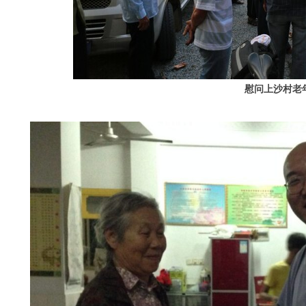
慰问上沙村老