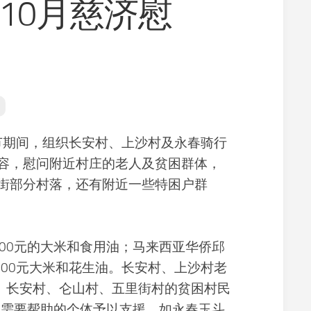
年10月慈济慰
寺
义
院
工
景
净
观
修
佛
学
常
识
节期间，组织长安村、上沙村及永春骑行
佛
容，慰问附近村庄的老人及贫困群体，
学
研
街部分村落，还有附近一些特困户群
究
放
生
素
0元的大米和食用油；马来西亚华侨邱
食
000元大米和花生油。长安村、上沙村老
文
村、长安村、仑山村、五里街村的贫困村民
化
别需要帮助的个体予以支援，如永春玉斗
教