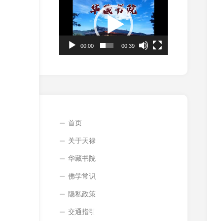
频
播
放
器
00:00
00:39
首页
关于天禄
华藏书院
佛学常识
隐私政策
交通指引