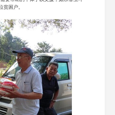
育
位贫困户。