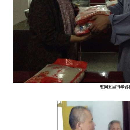
慰问五里街华岩