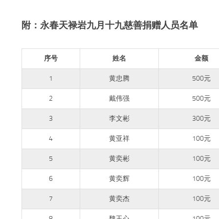
附：永春天禄岩九月十九慈善捐赠人员名单
序号
姓名
金额
1
黄忠腾
500元
2
戴伟强
500元
3
李文彬
300元
4
黄亚祥
100元
5
黄奕彬
100元
6
黄奕辉
100元
7
黄奕杰
100元
8
魏玉心
100元