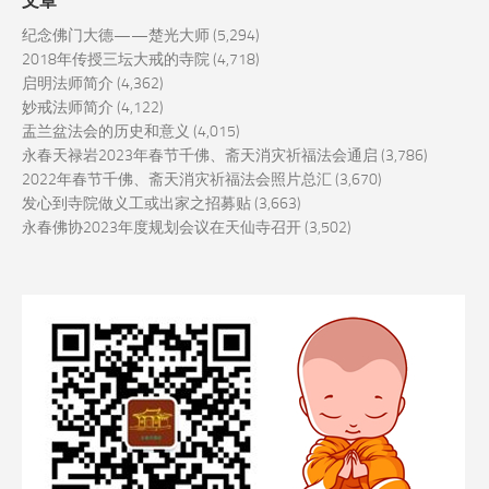
文章
纪念佛门大德——楚光大师
(5,294)
2018年传授三坛大戒的寺院
(4,718)
启明法师简介
(4,362)
妙戒法师简介
(4,122)
盂兰盆法会的历史和意义
(4,015)
永春天禄岩2023年春节千佛、斋天消灾祈福法会通启
(3,786)
2022年春节千佛、斋天消灾祈福法会照片总汇
(3,670)
发心到寺院做义工或出家之招募贴
(3,663)
永春佛协2023年度规划会议在天仙寺召开
(3,502)