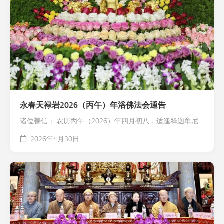
永春天禄岩2026（丙午）年浴佛法会通告
诸位善信： 农历丙午（2026）年四月初八，适逢释迦牟尼...
2026年4月30日