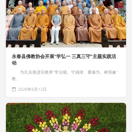
永春县佛教协会开展“学弘一 三真三守”主题实践活
动
为扎实推进宗教界“学法规、守戒律、重修为、树形象”
教...
2026年6月12日