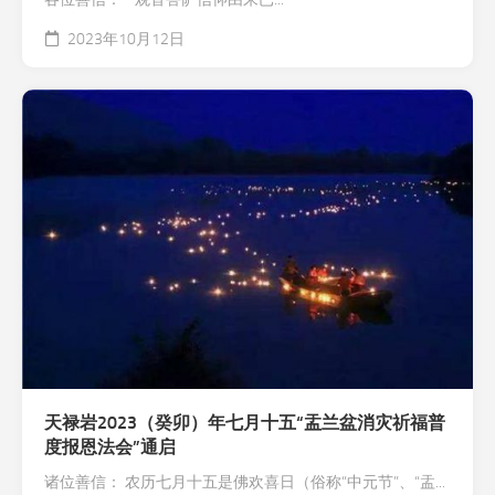
2023年10月12日
天禄岩2023（癸卯）年七月十五“盂兰盆消灾祈福普
度报恩法会”通启
诸位善信： 农历七月十五是佛欢喜日（俗称“中元节”、“盂...