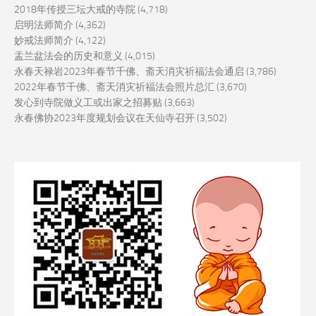
2018年传授三坛大戒的寺院
(4,718)
启明法师简介
(4,362)
妙戒法师简介
(4,122)
盂兰盆法会的历史和意义
(4,015)
永春天禄岩2023年春节千佛、斋天消灾祈福法会通启
(3,786)
2022年春节千佛、斋天消灾祈福法会照片总汇
(3,670)
发心到寺院做义工或出家之招募贴
(3,663)
永春佛协2023年度规划会议在天仙寺召开
(3,502)