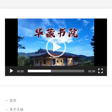
视
频
播
放
器
00:00
00:39
首页
关于天禄