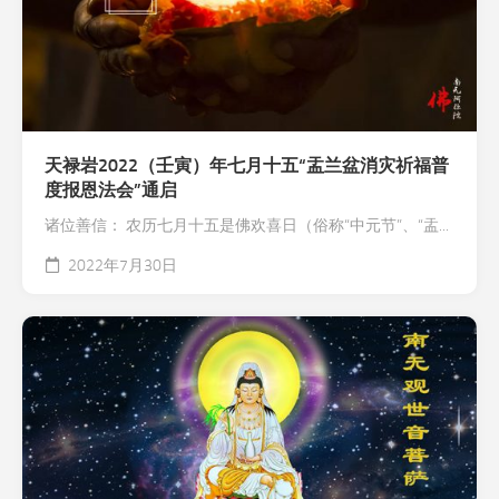
天禄岩2022（壬寅）年七月十五“盂兰盆消灾祈福普
度报恩法会”通启
诸位善信： 农历七月十五是佛欢喜日（俗称“中元节”、“盂...
2022年7月30日