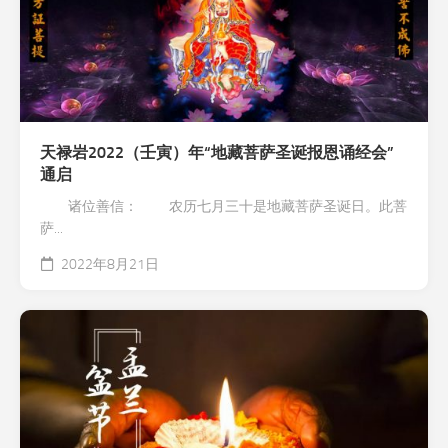
天禄岩2022（壬寅）年“地藏菩萨圣诞报恩诵经会”
通启
诸位善信： 农历七月三十是地藏菩萨圣诞日。此菩
萨...
2022年8月21日