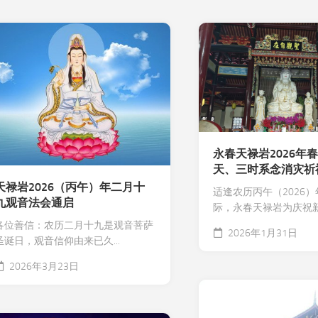
永春天禄岩2026年
天、三时系念消灾祈
天禄岩2026（丙午）年二月十
适逢农历丙午（2026
九观音法会通启
际，永春天禄岩为庆祝新年
各位善信：农历二月十九是观音菩萨
2026年1月31日
圣诞日，观音信仰由来已久...
2026年3月23日