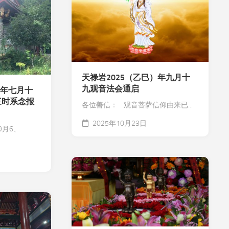
育
天禄岩2025（乙巳）年九月十
九观音法会通启
）年七月十
三时系念报
各位善信： 观音菩萨信仰由来已...
2025年10月23日
9月6、