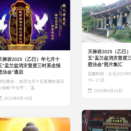
天禄岩2025（乙巳
五“盂兰盆消灾普度
天禄岩2025（乙巳）年七月十
恩法会”照片集汇
五“盂兰盆消灾普度三时系念报
恩法会”通启
启建时间：公元2025年
19~ 21日...
诸位善信： 农历七月十五是佛欢喜日
（俗称“中元节”、“盂...
2025年9月23日
2025年8月16日