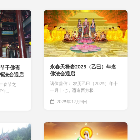
寺
义
院
工
景
净
观
修
佛
学
常
识
永春天禄岩2025（乙巳）年念
春节千佛斋
佛
佛法会通启
福法会通启
学
研
诸位善信： 农历乙巳（2025）年十
）年春节之
究
一月十七，适逢西方极...
...
放
2025年12月9日
生
素
食
文
化
教