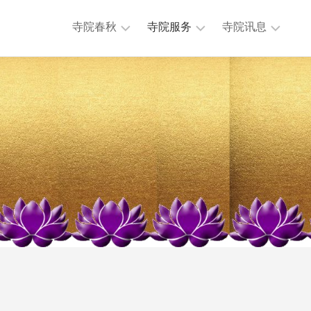
寺院春秋
寺院服务
寺院讯息
历
法
本
任
务
寺
主
活
讯
持
动
息
历
公
专
史
益
题
沿
慈
讯
革
济
息
大
法
其
事
物
他
年
流
讯
表
通
息
地
迎
理
来
位
送
置
往