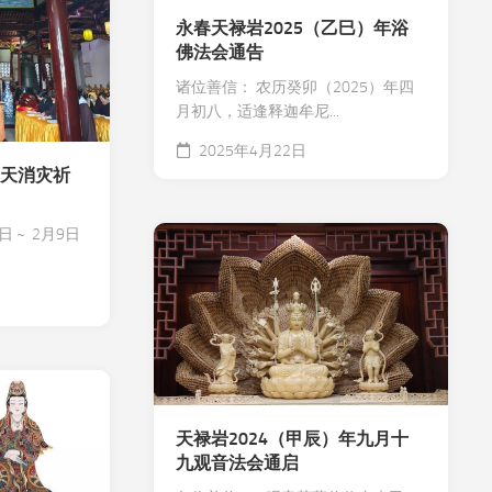
永春天禄岩2025（乙巳）年浴
佛法会通告
诸位善信： 农历癸卯（2025）年四
月初八，适逢释迦牟尼...
2025年4月22日
斋天消灾祈
 ~ 2月9日
天禄岩2024（甲辰）年九月十
九观音法会通启