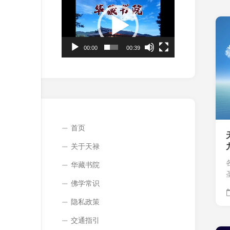
频
播
放
器
00:00
00:39
首页
关于天禄
华藏书院
佛学常识
隐私政策
交通指引