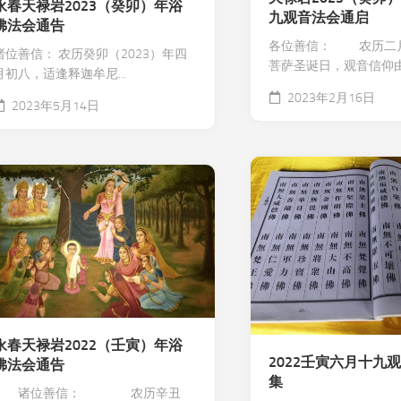
永春天禄岩2023（癸卯）年浴
九观音法会通启
佛法会通告
各位善信： 农历二
诸位善信： 农历癸卯（2023）年四
菩萨圣诞日，观音信仰由.
月初八，适逢释迦牟尼...
2023年2月16日
2023年5月14日
永春天禄岩2022（壬寅）年浴
2022壬寅六月十九
佛法会通告
集
诸位善信： 农历辛丑