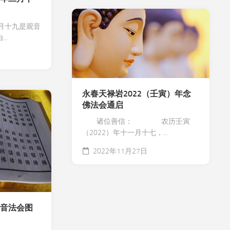
月十九是观音
..
永春天禄岩2022（壬寅）年念
佛法会通启
诸位善信： 农历壬寅
（2022）年十一月十七，...
2022年11月27日
观音法会图