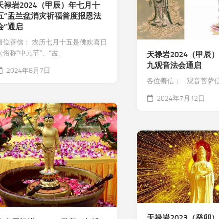
天禄岩2024（甲辰）年七月十
五“盂兰盆消灾祈福普度报恩法
会”通启
诸位善信： 农历七月十五是佛欢喜日
（俗称“中元节”、“盂...
天禄岩2024（甲辰
九观音法会通启
2024年8月7日
各位善信： 观音菩萨信仰
2024年7月12日
天禄岩2023（癸卯