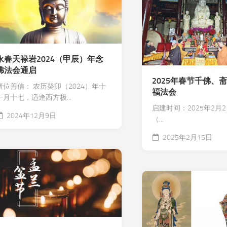
永春天禄岩2024（甲辰）年念
佛法会通启
2025年春节千佛、
诸位善信： 农历癸卯（2024）年十
福法会
一月十七，适逢西方极...
启建时间：2025年2月2日
2024年12月9日
（...
2025年2月15日