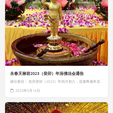
永春天禄岩2023（癸卯）年浴佛法会通告
诸位善信： 农历癸卯（2023）年四月初八，适逢释迦牟尼...
2023年5月14日