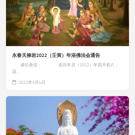
永春天禄岩2022（壬寅）年浴佛法会通告
诸位善信： 农历辛丑（2022）年四月初八，
适...
2022年5月4日