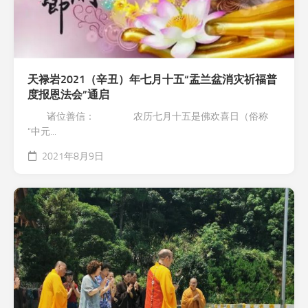
天禄岩2021（辛丑）年七月十五“盂兰盆消灾祈福普
度报恩法会”通启
诸位善信： 农历七月十五是佛欢喜日（俗称
“中元...
2021年8月9日