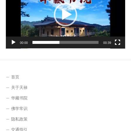
放
器
00:00
00:39
首页
关于天禄
华藏书院
佛学常识
隐私政策
交通指引