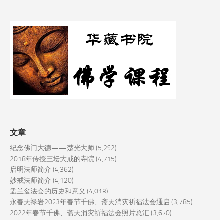
文章
纪念佛门大德——楚光大师
(5,292)
2018年传授三坛大戒的寺院
(4,715)
启明法师简介
(4,362)
妙戒法师简介
(4,120)
盂兰盆法会的历史和意义
(4,013)
永春天禄岩2023年春节千佛、斋天消灾祈福法会通启
(3,785)
2022年春节千佛、斋天消灾祈福法会照片总汇
(3,670)