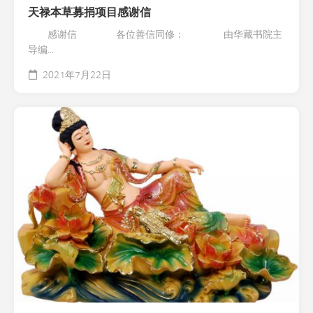
天禄本草募捐项目感谢信
感谢信 各位善信同修： 由华藏书院主
导编...
2021年7月22日