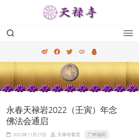
Skip
to
content
永春天禄岩2022（壬寅）年念
佛法会通启
2022年11月27日
天禄寺客堂
广种福田