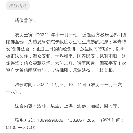
法务活动
诸位善信：
农历壬寅（2022）年十一月十七，适逢西方极乐世界阿弥
陀佛圣诞，为感恩阿弥陀佛救度众生往生成佛的悲愿；本寺特
设“念佛法会”；通过三日的诵经念佛，放生回向等功行，以祈
祷正法久住，海众安和、世界和平、国泰民安，风调雨顺、道
场兴隆；信众福慧双增、六时吉祥、诸事顺遂、阖家平安！欢
迎广大善信踊跃参与，共沾佛恩，尽蒙法益，广植善根。
法会时间：2022年12月9 、10、11日（农历十一月十六 ~
十八）。
法会内容：洒净、放生、上供、念佛、诵经、回向等。
联系方式：13696996805、13328574285。（咨询时间：
08:00 — 20:00）