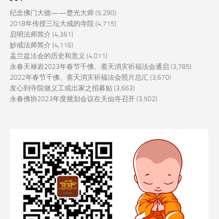
纪念佛门大德——楚光大师
(5,290)
2018年传授三坛大戒的寺院
(4,715)
启明法师简介
(4,361)
妙戒法师简介
(4,116)
盂兰盆法会的历史和意义
(4,011)
永春天禄岩2023年春节千佛、斋天消灾祈福法会通启
(3,785)
2022年春节千佛、斋天消灾祈福法会照片总汇
(3,670)
发心到寺院做义工或出家之招募贴
(3,663)
永春佛协2023年度规划会议在天仙寺召开
(3,502)