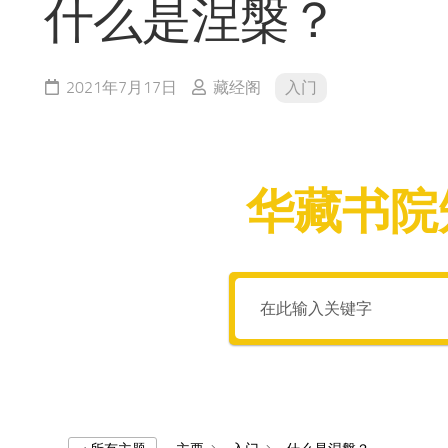
什么是涅槃？
2021年7月17日
藏经阁
入门
华藏书院