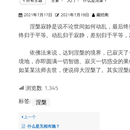
< 所有主题
主要
入门
什么是涅槃？
2021年7月17日
2021年7月19日
藏经阁
涅槃寂静是说不论世间如何动乱，最后终归
终归于平等。动乱归于寂静，差别归于平等，
依佛法来说，达到涅槃的境界，已寂灭了一
境地，亦即圆满一切智德、寂灭一切惑业的果
如某某法师去世，便说得大涅槃了。其实涅槃
浏览数:
1,345
标签:
涅槃
上一个
什么是无相布施？