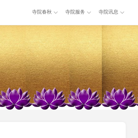
寺院春秋
寺院服务
寺院讯息
历
法
本
任
务
寺
主
活
讯
持
动
息
历
公
专
史
益
题
沿
慈
讯
革
济
息
大
法
其
事
物
他
年
流
讯
表
通
息
地
迎
理
来
位
送
置
往