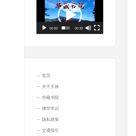
频
播
放
器
00:00
00:39
首页
关于天禄
华藏书院
佛学常识
隐私政策
交通指引