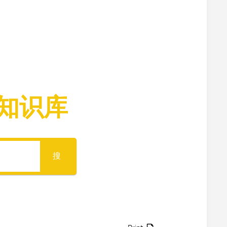
寺
义
院
工
景
净
观
修
佛
学
常
识
知识库
佛
学
研
究
搜
放
生
素
食
文
化
教