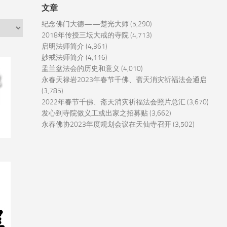
文章
纪念佛门大德——楚光大师
(5,290)
2018年传授三坛大戒的寺院
(4,713)
启明法师简介
(4,361)
妙戒法师简介
(4,116)
盂兰盆法会的历史和意义
(4,010)
永春天禄岩2023年春节千佛、斋天消灾祈福法会通启
(3,785)
2022年春节千佛、斋天消灾祈福法会照片总汇
(3,670)
发心到寺院做义工或出家之招募贴
(3,662)
永春佛协2023年度规划会议在天仙寺召开
(3,502)