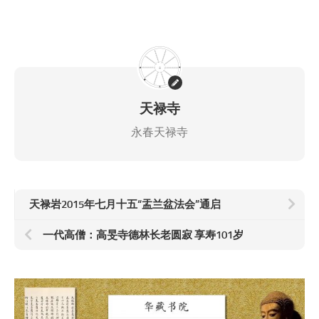
天禄寺
永春天禄寺
天禄岩2015年七月十五“盂兰盆法会”通启
一代高僧：高旻寺德林长老圆寂 享寿101岁