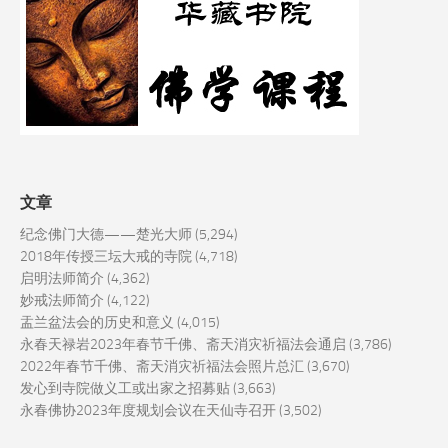
文章
纪念佛门大德——楚光大师
(5,294)
2018年传授三坛大戒的寺院
(4,718)
启明法师简介
(4,362)
妙戒法师简介
(4,122)
盂兰盆法会的历史和意义
(4,015)
永春天禄岩2023年春节千佛、斋天消灾祈福法会通启
(3,786)
2022年春节千佛、斋天消灾祈福法会照片总汇
(3,670)
发心到寺院做义工或出家之招募贴
(3,663)
永春佛协2023年度规划会议在天仙寺召开
(3,502)