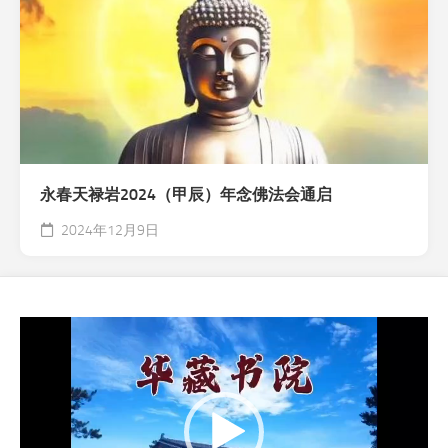
永春天禄岩2024（甲辰）年念佛法会通启
2024年12月9日
视
频
播
放
器