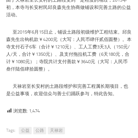
由于天禄岩至长安村的土路段受到一定程度的塌毁，2015年
初，本寺与长安村民邱良森先生协商做铺设和完善土路的公益
活动。
至2015年6月15日止，铺设土路段初级维护工程结束。邱良
森先生出钩机款￥4200元（大写：人民币肆仟贰佰圆整）。本
寺支付石子6车（合计￥1210元）、工人工费3天3人（150元/
人/天，合计￥1350元）、及支付拖拉机工费（6天180元，合
计￥1080元）；寺院共计支付善款￥3640元（大写：人民币
叁仟陆佰肆拾圆整）。
天禄岩至长安村的土路段维护和完善工程属长期项目，也
是公益事项，欢迎信众与善士们踊跃参与，特此告知。
浏览数:
1,474
Tags:
公益
公路
天禄岩