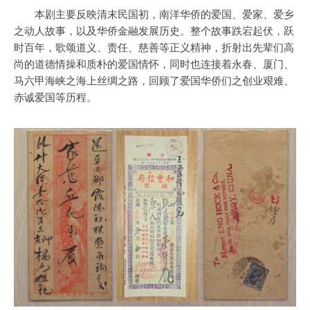
本剧主要反映清末民国初，南洋华侨的爱国、爱家、爱乡
之动人故事，以及华侨金融发展历史。整个故事跌宕起伏，跃
时百年，歌颂道义、责任、慈善等正义精神，折射出先辈们高
尚的道德情操和质朴的爱国情怀，同时也连接着永春、厦门、
马六甲海峡之海上丝绸之路，回顾了爱国华侨们之创业艰难、
赤诚爱国等历程。