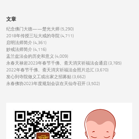
文章
纪念佛门大德——楚光大师
(5,290)
2018年传授三坛大戒的寺院
(4,711)
启明法师简介
(4,361)
妙戒法师简介
(4,116)
盂兰盆法会的历史和意义
(4,009)
永春天禄岩2023年春节千佛、斋天消灾祈福法会通启
(3,785)
2022年春节千佛、斋天消灾祈福法会照片总汇
(3,670)
发心到寺院做义工或出家之招募贴
(3,662)
永春佛协2023年度规划会议在天仙寺召开
(3,502)