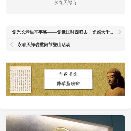
永春天禄寺
觉光长老生平事略——觉世匡时西归去，光照大千乘愿来
永春天禄岩重阳节登山活动