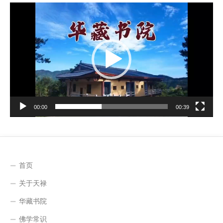
视
频
播
放
器
00:00
00:39
首页
关于天禄
华藏书院
佛学常识