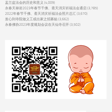
盂兰盆法会的历史和意义
(4,009)
永春天禄岩2023年春节千佛、斋天消灾祈福法会通启
(3,785)
2022年春节千佛、斋天消灾祈福法会照片总汇
(3,670)
发心到寺院做义工或出家之招募贴
(3,662)
永春佛协2023年度规划会议在天仙寺召开
(3,502)