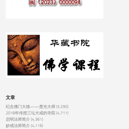
文章
纪念佛门大德——楚光大师
(5,290)
2018年传授三坛大戒的寺院
(4,711)
启明法师简介
(4,361)
妙戒法师简介
(4,116)