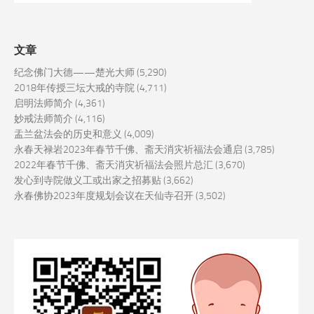
文章
纪念佛门大德——楚光大师
(5,290)
2018年传授三坛大戒的寺院
(4,711)
启明法师简介
(4,361)
妙戒法师简介
(4,116)
盂兰盆法会的历史和意义
(4,009)
永春天禄岩2023年春节千佛、斋天消灾祈福法会通启
(3,785)
2022年春节千佛、斋天消灾祈福法会照片总汇
(3,670)
发心到寺院做义工或出家之招募贴
(3,662)
永春佛协2023年度规划会议在天仙寺召开
(3,502)