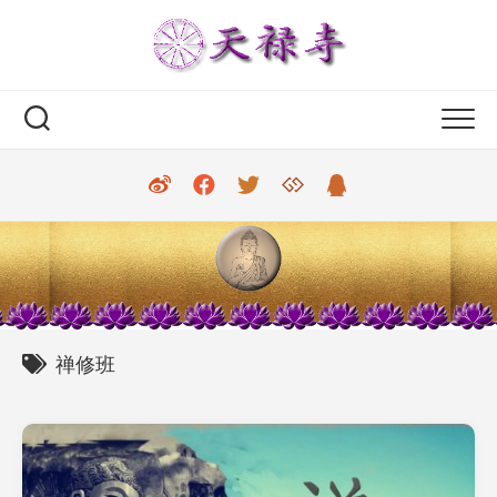
Skip
to
content
禅修班