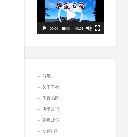
频
播
放
器
00:00
00:39
首页
关于天禄
华藏书院
佛学常识
隐私政策
交通指引