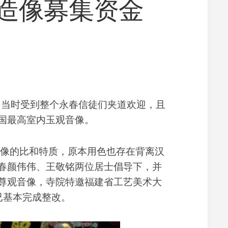
造像募集资金
寺
义
院
工
景
净
观
修
佛
学
常
识
，当时受到整个永春信徒们夹道欢迎，且
佛
国最高室内玉观音像。
学
研
究
像的比和特质，原本用色也存在背离汉
放
春颜伟伟、王敬铭两位居士倡导下，并
生
素
尊观音像，寺院特邀福建省工艺美术大
食
已基本完成整改。
文
化
教