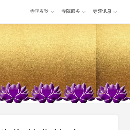
寺院春秋
寺院服务
寺院讯息
历
法
本
任
务
寺
主
活
讯
持
动
息
历
公
专
史
益
题
沿
慈
讯
革
济
息
大
法
其
事
物
他
年
流
讯
表
通
息
地
迎
理
来
位
送
置
往