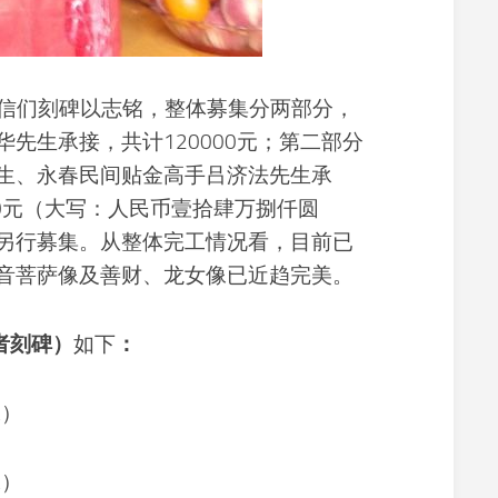
信们刻碑以志铭，整体募集分两部分，
先生承接，共计120000元；第二部分
生、永春民间贴金高手吕济法先生承
000元（大写：人民币壹拾肆万捌仟圆
另行募集。从整体完工情况看，目前已
音菩萨像及善财、龙女像已近趋完美。
者刻碑）
如下
：
像）
像）