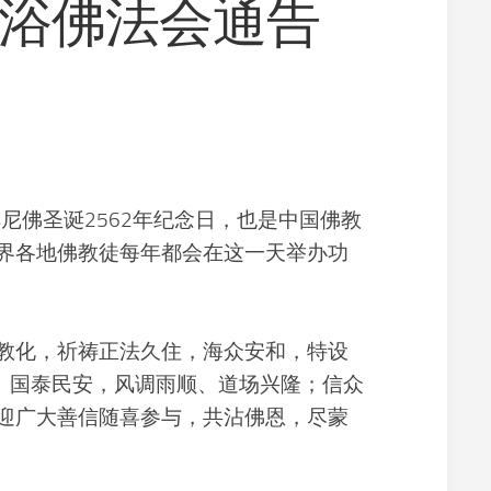
年浴佛法会通告
寺
义
院
工
景
净
观
修
佛
学
常
识
佛圣诞2562年纪念日，也是中国佛教
佛
界各地佛教徒每年都会在这一天举办功
学
研
究
放
化，祈祷正法久住，海众安和，特设
生
平、国泰民安，风调雨顺、道场兴隆；信众
素
食
迎广大善信随喜参与，共沾佛恩，尽蒙
文
化
教