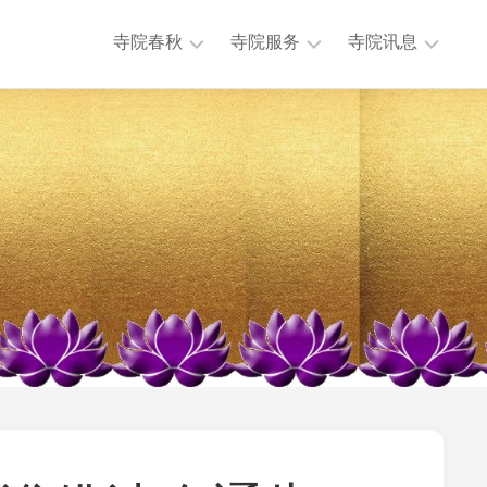
寺院春秋
寺院服务
寺院讯息
历
法
本
任
务
寺
主
活
讯
持
动
息
历
公
专
史
益
题
沿
慈
讯
革
济
息
大
法
其
事
物
他
年
流
讯
表
通
息
地
迎
理
来
位
送
置
往