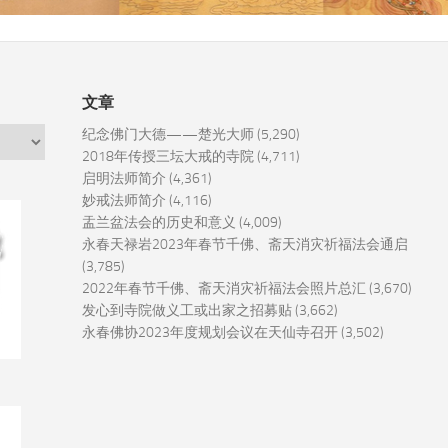
文章
纪念佛门大德——楚光大师
(5,290)
2018年传授三坛大戒的寺院
(4,711)
启明法师简介
(4,361)
妙戒法师简介
(4,116)
盂兰盆法会的历史和意义
(4,009)
永春天禄岩2023年春节千佛、斋天消灾祈福法会通启
(3,785)
2022年春节千佛、斋天消灾祈福法会照片总汇
(3,670)
发心到寺院做义工或出家之招募贴
(3,662)
永春佛协2023年度规划会议在天仙寺召开
(3,502)