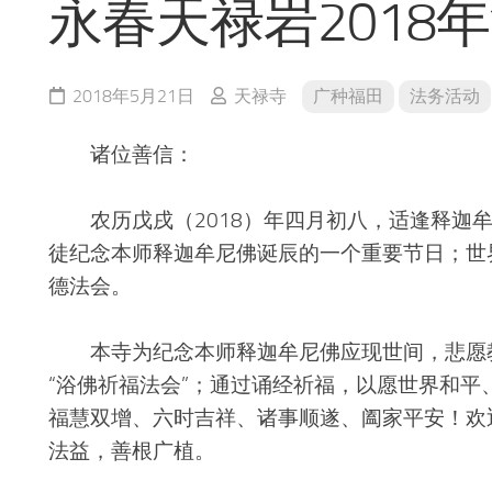
永春天禄岩2018
2018年5月21日
天禄寺
广种福田
法务活动
诸位善信：
农历戊戌（2018）年四月初八，适逢释迦牟尼
徒纪念本师释迦牟尼佛诞辰的一个重要节日；世
德法会。
本寺为纪念本师释迦牟尼佛应现世间，悲愿教
“浴佛祈福法会”；通过诵经祈福，以愿世界和
福慧双增、六时吉祥、诸事顺遂、阖家平安！欢
法益，善根广植。