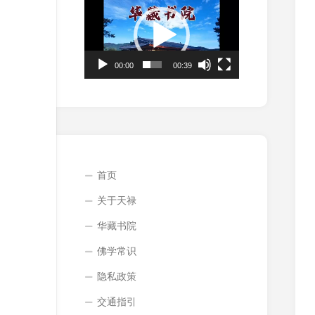
频
播
放
器
00:00
00:39
首页
关于天禄
华藏书院
佛学常识
隐私政策
交通指引