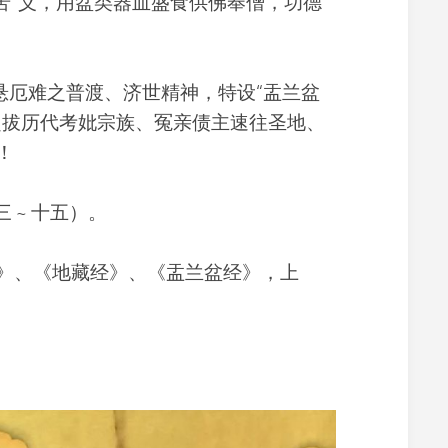
痛苦”义，用盆类器皿盛食供佛奉僧，功德
育
厄难之普渡、济世精神，特设“盂兰盆
超拔历代考妣宗族、冤亲债主速往圣地、
！
 ~ 十五）。
、《地藏经》、《盂兰盆经》，上