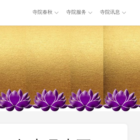
寺院春秋
寺院服务
寺院讯息
历
法
本
任
务
寺
主
活
讯
持
动
息
历
公
专
史
益
题
沿
慈
讯
革
济
息
大
法
其
事
物
他
年
流
讯
表
通
息
地
迎
理
来
位
送
置
往