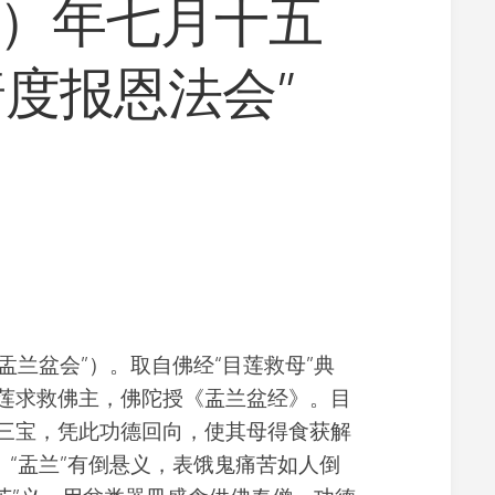
戌）年七月十五
寺
义
院
工
度报恩法会”
景
净
观
修
佛
学
常
识
佛
学
研
究
放
兰盆会”）。取自佛经“目莲救母”典
生
素
莲求救佛主，佛陀授《盂兰盆经》。目
食
三宝，凭此功德回向，使其母得食获解
文
。“盂兰”有倒悬义，表饿鬼痛苦如人倒
化
教