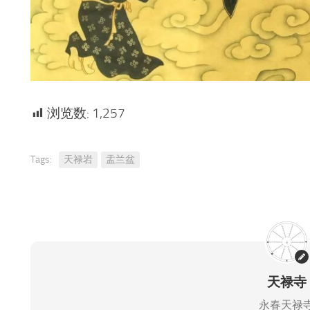
浏览数:
1,257
Tags:
天禄岩
盂兰盆
天禄寺
永春天禄