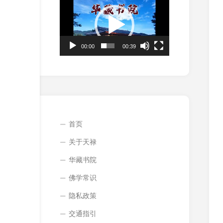
频
播
放
器
00:00
00:39
首页
关于天禄
华藏书院
佛学常识
隐私政策
交通指引