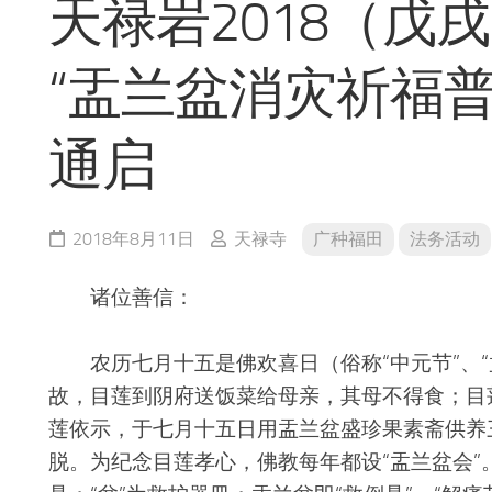
天禄岩2018（戊
“盂兰盆消灾祈福普
通启
2018年8月11日
天禄寺
广种福田
法务活动
诸位善信：
农历七月十五是佛欢喜日（俗称“中元节”、“盂
故，目莲到阴府送饭菜给母亲，其母不得食；目
莲依示，于七月十五日用盂兰盆盛珍果素斋供养
脱。为纪念目莲孝心，佛教每年都设“盂兰盆会”