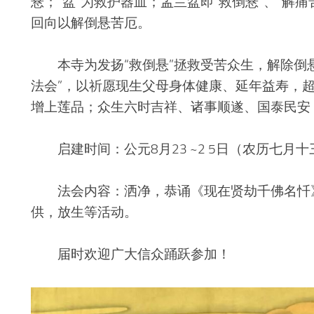
悬；“盆”为救护器皿；盂兰盆即“救倒悬”、“解
回向以解倒悬苦厄。
本寺为发扬“救倒悬”拯救受苦众生，解除倒悬
法会”，以祈愿现生父母身体健康、延年益寿，
增上莲品；众生六时吉祥、诸事顺遂、国泰民安
启建时间：公元8月23 ~2 5日（农历七月十三
法会内容：洒净，恭诵《现在贤劫千佛名忏》
供，放生等活动。
届时欢迎广大信众踊跃参加！