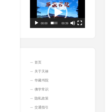
频
播
放
器
00:00
00:39
首页
关于天禄
华藏书院
佛学常识
隐私政策
交通指引