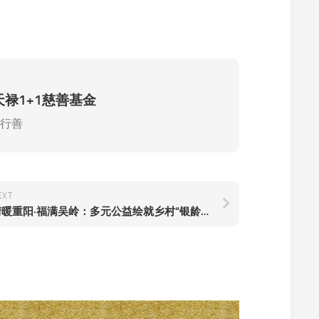
禄1+1慈善基金
法行善
EXT
情暖重阳·福满吴岭：多元公益绘就乡村“银龄”幸福图景