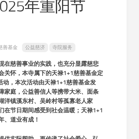
025年重阳节
寺
义
院
工
景
净
观
修
佛
学
慈善基金
公益慈济
寺院服务
常
识
现在慈善事业的实践，也充分显露慈悲
佛
会关怀，本寺属下的天禄1+1慈善基金定
学
研
困活动，本次活动由天禄1+1慈善基金发
究
障家庭，公益善信人等携带大米、面条
放
湖洋镇溪东村、吴岭村
等
孤寡
老人家
生
素
们在节日期间感受到社会温暖；
天禄1+1
食
年、道业有成！
文
化
提供实际帮助，更传递了社会爱心，弘
教