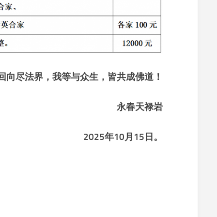
回向尽法界，我等与众生，皆共成佛道！
永春天禄岩
20
25
年
10
月
15
日
。