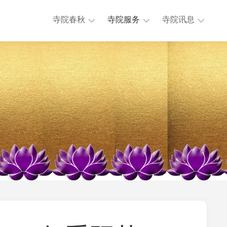
寺院春秋
寺院服务
寺院讯息
历
法
本
任
务
寺
主
活
讯
持
动
息
历
公
专
史
益
题
沿
慈
讯
革
济
息
大
法
其
事
物
他
年
流
讯
表
通
息
地
迎
理
来
位
送
置
往