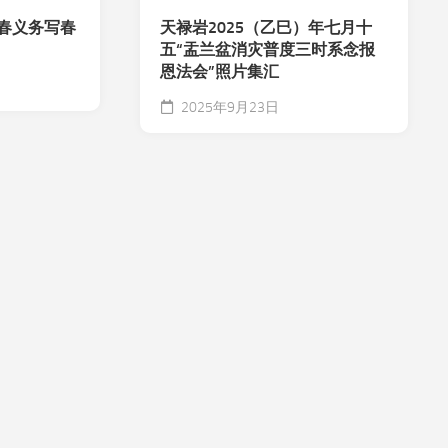
春义务写春
天禄岩2025（乙巳）年七月十
五“盂兰盆消灾普度三时系念报
恩法会”照片集汇
2025年9月23日