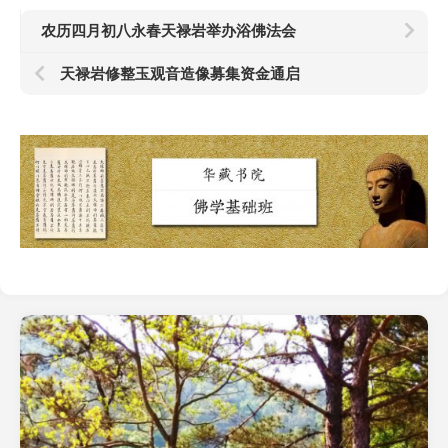
农历四月初八永春天禄岩举办浴佛法会
天禄岩修整玉观音造像募集资金通启