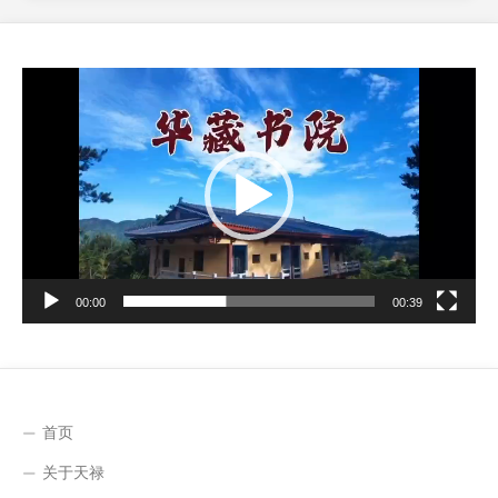
视
频
播
放
器
00:00
00:39
首页
关于天禄