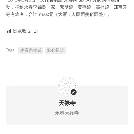
2015年5月9日，天禄岩响应“永春网”爱心小分队的捐赠活
动，捐给永春李锦良一家、邓梦婷、黄燕婷、高梓煌、郑宝云
等有难者，合计￥800元（大写：人民币捌佰圆整）。
浏览数:
2,121
Tags:
永春天禄岩
爱心捐助
天禄寺
永春天禄寺