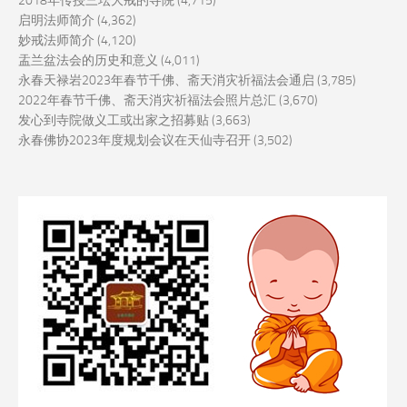
2018年传授三坛大戒的寺院
(4,715)
启明法师简介
(4,362)
妙戒法师简介
(4,120)
盂兰盆法会的历史和意义
(4,011)
永春天禄岩2023年春节千佛、斋天消灾祈福法会通启
(3,785)
2022年春节千佛、斋天消灾祈福法会照片总汇
(3,670)
发心到寺院做义工或出家之招募贴
(3,663)
永春佛协2023年度规划会议在天仙寺召开
(3,502)