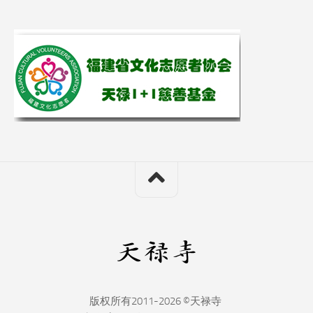
版权所有2011-2026 ©天禄寺