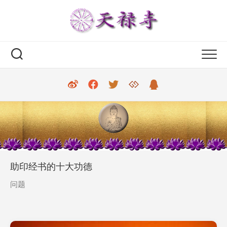
Skip
to
content
助印经书的十大功德
问题