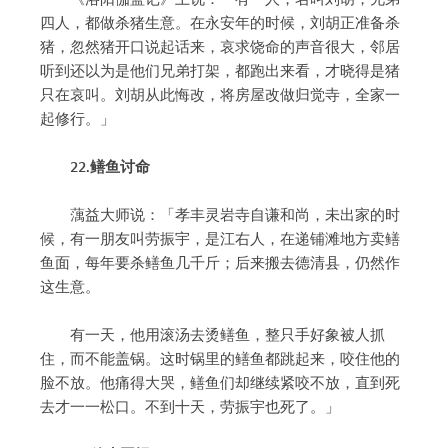
四人，都做杀猪生意。在永安年的时候，刘胡正准备杀
猪，忽然猪开口说起话来，哀求饶命的声音很大，邻居
听到还以为是他们兄弟打架，都跑出来看，才晓得是猪
只在哀叫。刘胡从此悔改，将房屋改做归觉寺，全家一
起修行。」
22.鳝鱼讨命
蕅益大师说：「孝丰灵岩寺自谦和尚，未出家的时
候，有一朋友叫劳振宇，是江右人，在递铺滩地方卖鳝
鱼面，每年要杀鳝鱼几千斤；后来搬去德清县，仍然作
这生意。
有一天，他用滚汤去烫鳝鱼，整只手好象被人抓
住，而不能盖锅。这时锅里的鳝鱼都跳起来，咬住他的
脸不放。他痛得大哭，鳝鱼们却继续紧咬不放，直到死
去才一一松口。不到十天，劳振宇也死了。」