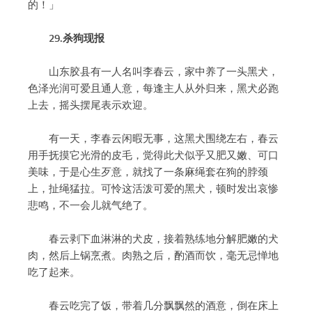
的！」
29.杀狗现报
山东胶县有一人名叫李春云，家中养了一头黑犬，
色泽光润可爱且通人意，每逢主人从外归来，黑犬必跑
上去，摇头摆尾表示欢迎。
有一天，李春云闲暇无事，这黑犬围绕左右，春云
用手抚摸它光滑的皮毛，觉得此犬似乎又肥又嫩、可口
美味，于是心生歹意，就找了一条麻绳套在狗的脖颈
上，扯绳猛拉。可怜这活泼可爱的黑犬，顿时发出哀惨
悲鸣，不一会儿就气绝了。
春云剥下血淋淋的犬皮，接着熟练地分解肥嫩的犬
肉，然后上锅烹煮。肉熟之后，酌酒而饮，毫无忌惮地
吃了起来。
春云吃完了饭，带着几分飘飘然的酒意，倒在床上