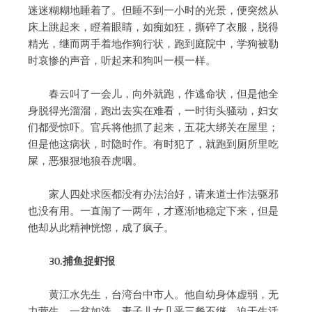
迷迷糊糊地睡着了。但睡不到一小时的光景，便突然从
床上跳起来，瞪着眼睛，如痴如狂，撕碎了衣服，脱得
精光，继而两手着地作狗行状，跑到庭院中，学狗被勒
时哀惨的声音，听起来和狗叫一模一样。
春云叫了一会儿，向外就跑，作逃命状，但是他全
身脱得光溜溜，跑出去实在难看，一时街头骚动，妇女
们都受惊吓。官兵将他抓了起来，五花大绑关在屋里；
但是他这病状，时隐时作。有时犯了，就跑到厕所里吃
屎，恶狠狠地狼吞虎咽。
家人四处求医都没有办法治好，请来道士作法驱邪
也没有用。一直闹了一两年，才逐渐地稳定下来，但是
他却从此精神恍惚，成了疯子。
30.捕鱼捉虾报
黄江水先生，台湾台中市人。他自幼身体虚弱，无
力营生，一贫如洗，妻子儿女几乎三餐不继。迫于生活