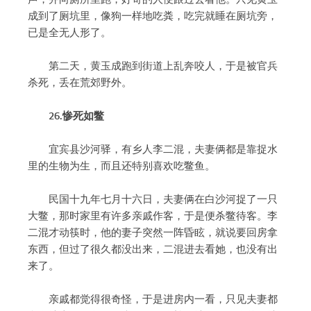
成到了厕坑里，像狗一样地吃粪，吃完就睡在厕坑旁，
已是全无人形了。
第二天，黄玉成跑到街道上乱奔咬人，于是被官兵
杀死，丢在荒郊野外。
26.惨死如鳖
宜宾县沙河驿，有乡人李二混，夫妻俩都是靠捉水
里的生物为生，而且还特别喜欢吃鳖鱼。
民国十九年七月十六日，夫妻俩在白沙河捉了一只
大鳖，那时家里有许多亲戚作客，于是便杀鳖待客。李
二混才动筷时，他的妻子突然一阵昏眩，就说要回房拿
东西，但过了很久都没出来，二混进去看她，也没有出
来了。
亲戚都觉得很奇怪，于是进房内一看，只见夫妻都