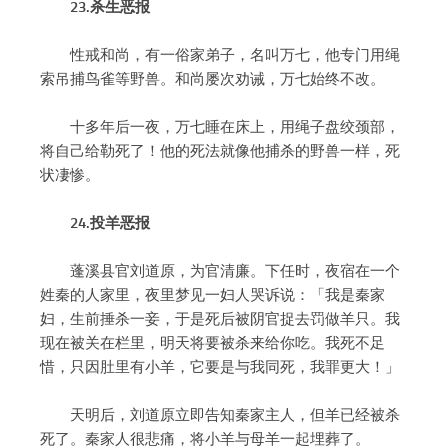
23.杀生恶报
性戒和尚，有一俗家弟子，名叫万七，他专门用绳
索吊捕鸟雀等野兽。和尚屡次劝诫，万七始终不改。
十多年后一夜，万七睡在床上，用绳子盘绞颈部，
将自己给勒死了！他的死法就像他捕杀的野兽一样，死
状凄惨。
24.投羊恶报
蓬溪县官刘道原，为官清廉。下任时，夜宿在一个
姓秦的人家里，夜里梦见一妇人哭诉说：「我是秦家
妇，生前捶杀一妾，于是死后被阴官捉去罚做羊只。我
现在被关在栏里，明天将要被杀来给你吃。我死不足
惜，只因肚里有小羊，它要是与我同死，我罪更大！」
天明后，刘道原立即告知秦家主人，但羊已经被杀
死了。秦家人很悲痛，将小羊与母羊一起埋葬了。