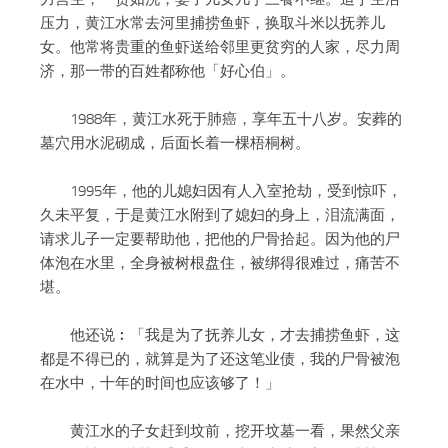
压力，黄江水常去河里捕捞鱼虾，换取斗米以抚养儿
女。他常将贵重的鱼虾送给邻里更贫穷的人家，尽力周
济，那一带的百姓都称他「好心伯」。
1988年，黄江水死于肺癌，享年五十八岁。安葬的
墓穴用水泥砌成，后面长着一棵梧桐树。
1995年，他的儿媳妇因有人入室抢劫，受到惊吓，
久未平复，于是黄江水附到了媳妇的身上，泪流满面，
请求儿子一定要帮助他，把他的尸骨拾起。因为他的尸
体泡在水里，全身被树根盘住，被绑得很难过，痛苦不
堪。
他还说︰「我是为了抚养儿女，才去捕捞鱼虾，这
都是不得已的，就算是为了还这笔业债，我的尸骨被泡
在水中，十年的时间也应该够了！」
黄江水的子女赶到坟前，挖开坟墓一看，果然父亲