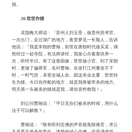
报。
28.世世作猪
灵隐晦大师说：「苏州人刘玉受，做贵州房考官。
一次出门，走过湖广的地方，夜里梦见一长脸人，告诉
他说：『我是宋朝的曹翰，前世在唐朝时代做买卖，偶
然经过一处寺院，有法师讲经，我发心办素斋供养一
次，听经半日。有了这善因缘，世世做小官。到了宋朝
时，更做了偏将军，名叫曹翰。在攻打江州屡攻不下
时，一时气愤，杀害全城人命。因这杀业太重，世世转
生为猪。今日你停船的地方，就是我将被宰杀的地方。
明天第一头被杀的猪就是我，请你哀怜救我！』
刘公问曹翰说：『平日见你们被杀的时候，用什么
法子可以解救？』
曹翰说：『唯有听到念佛的声音能免除痛苦，求公
凡是看见将杀的畜生，请替他诚心念佛，或是诵准提