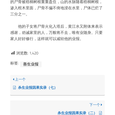
的尸骨被梧桐树根重重盘住，山的水脉随着梧桐树根，
渗入棺木里面，尸骨不偏不倚地浸在水里，尸体已烂了
三分之一。
他的子女将尸骨火化入塔后，黄江水又附体来表示
感谢，劝诫家里的人，万般将不去，唯有业随身。只要
家人好好修行，这样就可以减轻他的业报。
浏览数:
1,420
标签:
善生业报
上一个
杀生业报因果实录（七）
下一个
杀生业报因果实录（二）