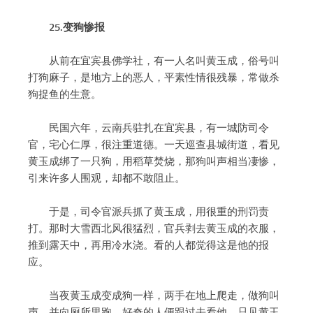
25.变狗惨报
从前在宜宾县佛学社，有一人名叫黄玉成，俗号叫
打狗麻子，是地方上的恶人，平素性情很残暴，常做杀
狗捉鱼的生意。
民国六年，云南兵驻扎在宜宾县，有一城防司令
官，宅心仁厚，很注重道德。一天巡查县城街道，看见
黄玉成绑了一只狗，用稻草焚烧，那狗叫声相当凄惨，
引来许多人围观，却都不敢阻止。
于是，司令官派兵抓了黄玉成，用很重的刑罚责
打。那时大雪西北风很猛烈，官兵剥去黄玉成的衣服，
推到露天中，再用冷水浇。看的人都觉得这是他的报
应。
当夜黄玉成变成狗一样，两手在地上爬走，做狗叫
声，并向厕所里跑，好奇的人便跟过去看他。只见黄玉