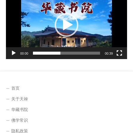
频
播
放
器
00:00
00:39
首页
关于天禄
华藏书院
佛学常识
隐私政策