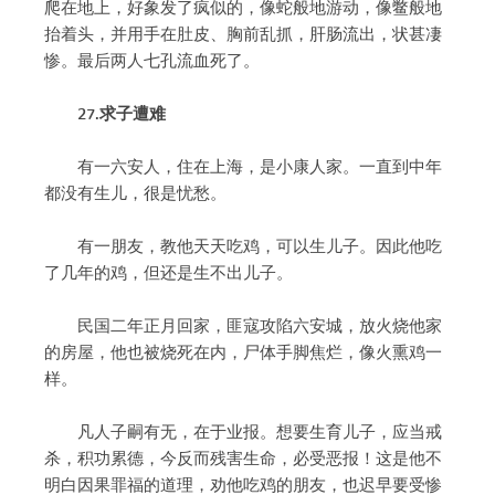
爬在地上，好象发了疯似的，像蛇般地游动，像鳖般地
抬着头，并用手在肚皮、胸前乱抓，肝肠流出，状甚凄
惨。最后两人七孔流血死了。
27.求子遭难
有一六安人，住在上海，是小康人家。一直到中年
都没有生儿，很是忧愁。
有一朋友，教他天天吃鸡，可以生儿子。因此他吃
了几年的鸡，但还是生不出儿子。
民国二年正月回家，匪寇攻陷六安城，放火烧他家
的房屋，他也被烧死在内，尸体手脚焦烂，像火熏鸡一
样。
凡人子嗣有无，在于业报。想要生育儿子，应当戒
杀，积功累德，今反而残害生命，必受恶报！这是他不
明白因果罪福的道理，劝他吃鸡的朋友，也迟早要受惨