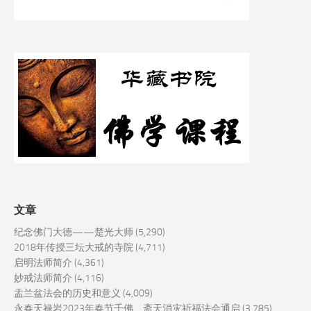
文章
纪念佛门大德——楚光大师
(5,290)
2018年传授三坛大戒的寺院
(4,711)
启明法师简介
(4,361)
妙戒法师简介
(4,116)
盂兰盆法会的历史和意义
(4,009)
永春天禄岩2023年春节千佛、斋天消灾祈福法会通启
(3,785)