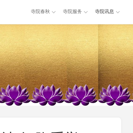
寺院春秋
寺院服务
寺院讯息
历
法
本
任
务
寺
主
活
讯
持
动
息
历
公
专
史
益
题
沿
慈
讯
革
济
息
大
法
其
事
物
他
年
流
讯
表
通
息
地
迎
理
来
位
送
置
往