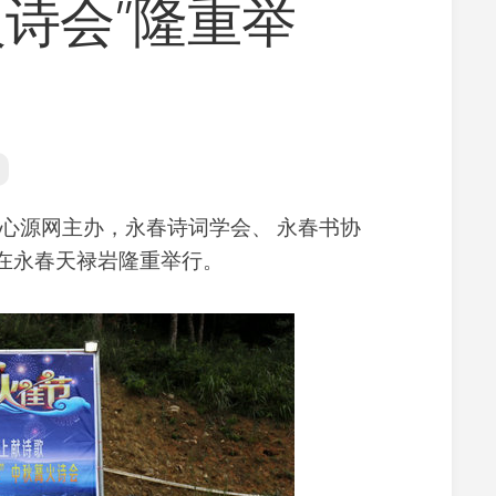
诗会”隆重举
寺
义
院
工
景
净
观
修
佛
学
常
识
源网主办，永春诗词学会、 永春书协
佛
午在永春天禄岩隆重举行。
学
研
究
放
生
素
食
文
化
教