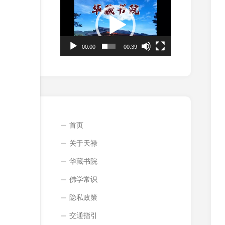
频
播
放
器
00:00
00:39
首页
关于天禄
华藏书院
佛学常识
隐私政策
交通指引