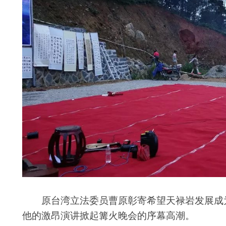
原台湾立法委员曹原彰寄希望天禄岩发展成为
他的激昂演讲掀起篝火晚会的序幕高潮。