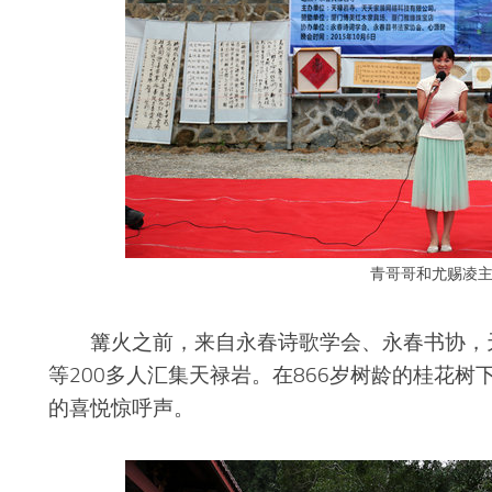
青哥哥和尤赐凌
篝火之前，来自永春诗歌学会、永春书协，天
等200多人汇集天禄岩。在866岁树龄的桂花树
的喜悦惊呼声。