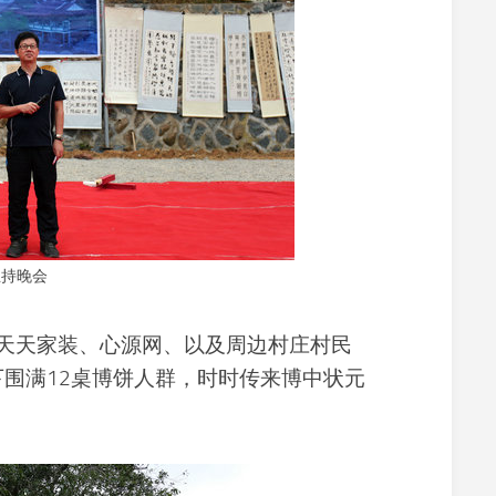
育
主持晚会
天家装、心源网、以及周边村庄村民
下围满12桌博饼人群，时时传来博中状元