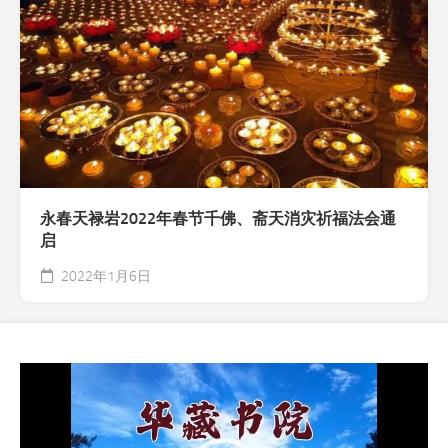
永春天禄岩2022年春节千佛、斋天消灾祈福法会通
启
2022年1月6日
视
频
播
放