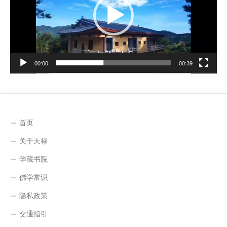
器
00:00
00:39
首页
关于天禄
华藏书院
佛学常识
隐私政策
交通指引