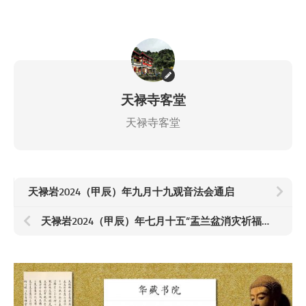
天禄寺客堂
天禄寺客堂
天禄岩2024（甲辰）年九月十九观音法会通启
天禄岩2024（甲辰）年七月十五“盂兰盆消灾祈福普度报恩法会”通启