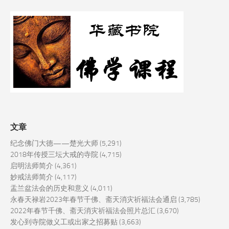
文章
纪念佛门大德——楚光大师
(5,291)
2018年传授三坛大戒的寺院
(4,715)
启明法师简介
(4,361)
妙戒法师简介
(4,117)
盂兰盆法会的历史和意义
(4,011)
永春天禄岩2023年春节千佛、斋天消灾祈福法会通启
(3,785)
2022年春节千佛、斋天消灾祈福法会照片总汇
(3,670)
发心到寺院做义工或出家之招募贴
(3,663)