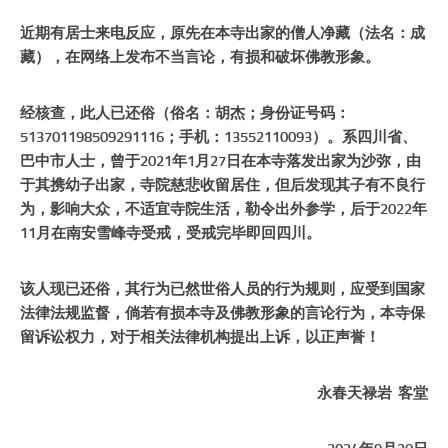
近期有居士来电反应，原先在本寺出家的僧人净藏（法名：成
藏），在网络上发布不当言论，有损和破坏佛教形象。
经核查，此人已还俗（俗名：胡杰；身份证号码：
513701198509291116
；手机：
13552110093
）。系四川省
、
巴中
市
人士，曾于
2021
年
1
月
27
日在本寺落发出家为沙弥，由
于其携幼子出家，寺院慈悲收留居住，但后发现其子有不良行
为，影响大众，不适宜寺院生活，勒令出外参学，后于
2022
年
11
月在南安雪峰寺受戒，受戒完毕即回四川。
该人现已还俗，其行为已然世俗人员的行为规则，应受到国家
法律法规监督，倘若有损本寺及佛教形象的言论行为，本寺保
留诉讼权力，对于相关法律机构提出上诉，以正声誉！
永春天禄岩 客堂