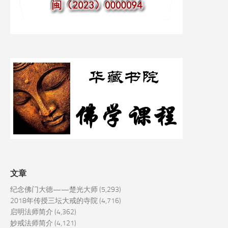
文章
纪念佛门大德——楚光大师
(5,293)
2018年传授三坛大戒的寺院
(4,716)
启明法师简介
(4,362)
妙戒法师简介
(4,121)