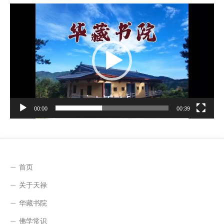
视
频
播
放
器
00:00
00:39
首页
关于天禄
华藏书院
佛学常识