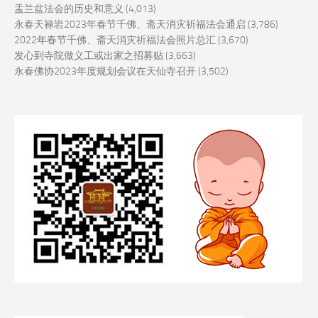
盂兰盆法会的历史和意义
(4,013)
永春天禄岩2023年春节千佛、斋天消灾祈福法会通启
(3,786)
2022年春节千佛、斋天消灾祈福法会照片总汇
(3,670)
发心到寺院做义工或出家之招募贴
(3,663)
永春佛协2023年度规划会议在天仙寺召开
(3,502)