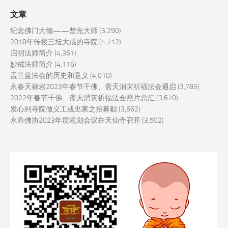
文章
纪念佛门大德——楚光大师
(5,290)
2018年传授三坛大戒的寺院
(4,712)
启明法师简介
(4,361)
妙戒法师简介
(4,116)
盂兰盆法会的历史和意义
(4,010)
永春天禄岩2023年春节千佛、斋天消灾祈福法会通启
(3,785)
2022年春节千佛、斋天消灾祈福法会照片总汇
(3,670)
发心到寺院做义工或出家之招募贴
(3,662)
永春佛协2023年度规划会议在天仙寺召开
(3,502)